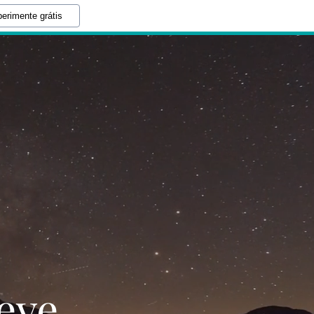
erimente grátis
eve